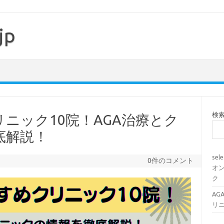
jp
検
リニック10院！AGA治療とク
底解説！
se
0件のコメント
オ
ク
AG
リ