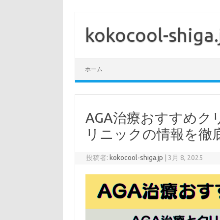
コ
ン
テ
kokocool-shiga.
ン
ツ
へ
ス
キ
ッ
ホーム
プ
AGA治療おすすめク
リニックの情報を徹
投稿者:
kokocool-shiga.jp
|
3月 8, 2025