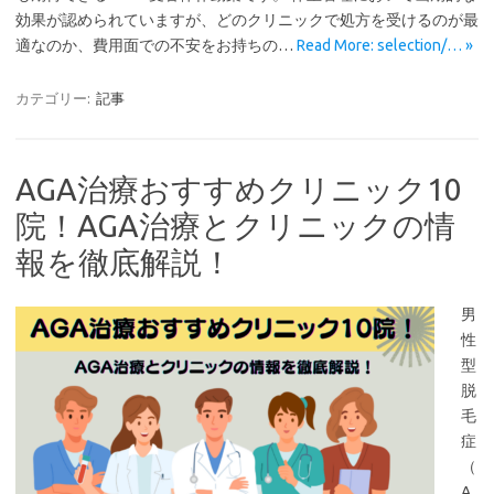
効果が認められていますが、どのクリニックで処方を受けるのが最
適なのか、費用面での不安をお持ちの…
Read More: selection/… »
カテゴリー:
記事
AGA治療おすすめクリニック10
院！AGA治療とクリニックの情
報を徹底解説！
男
性
型
脱
毛
症
（
A