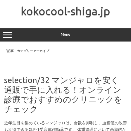
コ
ン
kokocool-shiga.jp
テ
ン
ツ
へ
ス
キ
ッ
Menu
プ
「
記事
」カテゴリーアーカイブ
selection/32 マンジャロを安く
通販で手に入れる！オンライン
診療でおすすめのクリニックを
チェック
近年注目を集めているマンジャロは、食欲を抑制し、血糖値の改善
も期待できるGLP-1受容体作動薬です。 体重管理において画期的な